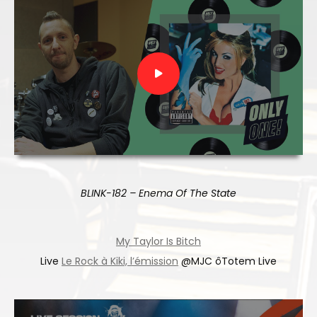
BLINK-182 – Enema Of The State
My Taylor Is Bitch
Live
Le Rock à Kiki, l’émission
@MJC ôTotem Live