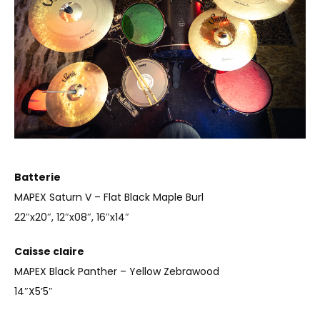
Batterie
MAPEX Saturn V – Flat Black Maple Burl
22″x20″, 12″x08″, 16″x14″
Caisse claire
MAPEX Black Panther – Yellow Zebrawood
14″X5’5″